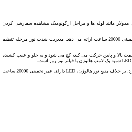
نید. اجزای مدولار مانند لوله ها و مراحل ارگونومیک مشاهده سفارشی کردن
LEDهای میکروسکوپ BX43 با درخشندگی معادل یک لامپ هالوژن 30 وات، دمای رنگ ثابتی را در هر سطح روشنایی با طول عمر تخمینی 20000 ساعت ارائه می دهد. مدیریت شدت نور مرحله تنظیم
 بزرگنمایی 40 برابر تصویر کنید. لوله میکروسکوپ به سمت بالا و پایین حرکت می کند، کج می شود و به جلو و عقب کشیده
لکه ها به همان شکلی به نظر می رسند که از یک لامپ هالوژن فیلتر شده در روز استفاده می کنید و رنگ های مشابه را می توان متمایز کرد. بر خلاف منبع نور هالوژن، LED دارای عمر تخمینی 20000 ساعت