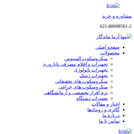
مشاوره و خرید
021-88698561-2
صفحه اصلی
محصولات
میکروسکوپ المپیوس
تجهیزات و اقلام مصرفی ناباروری
تجهیزات پاتولوژی
تجهیزات ژنتیک
میکروسکوپ های تحقیقاتی
میکروسکوپ های جراحی
نرم افزار تخصصی و آزمایشگاهی
تعمیرات دستگاه
اخبار و مقالات
گالری و رویدادها
درباره ما
تماس با ما