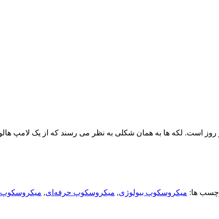
مپ هالوژن با فیلتر نور روز است. لکه ها به همان شکلی به نظر می رسند که از ی
چسب ها:
میکروسکوپ بیولوژی
,
میکروسکوپ حرفه‌ای
,
میکروسکوپ 