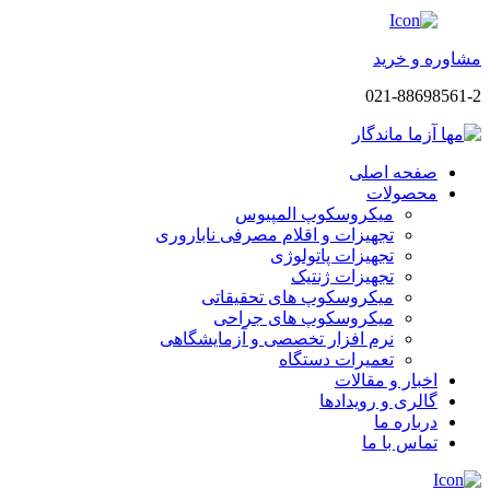
مشاوره و خرید
021-88698561-2
صفحه اصلی
محصولات
میکروسکوپ المپیوس
تجهیزات و اقلام مصرفی ناباروری
تجهیزات پاتولوژی
تجهیزات ژنتیک
میکروسکوپ های تحقیقاتی
میکروسکوپ های جراحی
نرم افزار تخصصی و آزمایشگاهی
تعمیرات دستگاه
اخبار و مقالات
گالری و رویدادها
درباره ما
تماس با ما