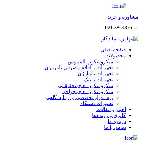
مشاوره و خرید
021-88698561-2
صفحه اصلی
محصولات
میکروسکوپ المپیوس
تجهیزات و اقلام مصرفی ناباروری
تجهیزات پاتولوژی
تجهیزات ژنتیک
میکروسکوپ های تحقیقاتی
میکروسکوپ های جراحی
نرم افزار تخصصی و آزمایشگاهی
تعمیرات دستگاه
اخبار و مقالات
گالری و رویدادها
درباره ما
تماس با ما