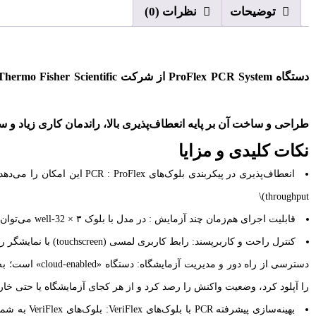
توضیحات
نظرات (0)
طراحی و ساخت آن بر پایه انعطاف‌پذیری بالا، راندمان کاری زیاد و 
نکات کلیدی و مزایا
throughput)\
قابلیت اجرای هم‌زمان چند آزمایش : در مدل با بلوک ۳ × 32-well می‌توان سه آزمایش مجزا را هم‌زمان اجرا کرد — هرکدام مستقل از دیگری — بدون تداخل در دما یا شرایط.
کنترل راحت و کاربرپسند: رابط کاربری لمسی (touchscreen) با نمایشگر رنگی 8.4 اینچی، برنامه‌ریزی واکنش و تنظیم پارامترها را ساده می‌کند.
را آپلود کرد، وضعیت واکنش را رصد کرد و از هر کجای آزمایشگاه یا حتی خ