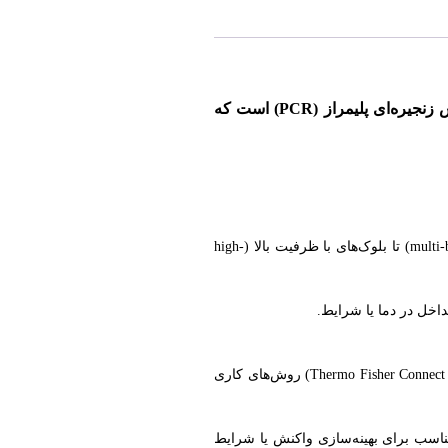
دستگاه ProFlex PCR System از شرکت Applied Biosystems / Thermo Fisher Scientific، یک ترمال سایکلر پیشرفته برای انجام واکنش زنجیره‌ای پلیمراز (PCR) است که
انعطاف‌پذیری در پیکربندی بلوک‌های PCR : ProFlex این امکان را می‌دهد که بین ۵ نوع بلوک مختلف جابه‌جا شوید — از بلوک‌های چند-آزمایشی (multi-block) تا بلوک‌های با ظرفیت بالا (high-
دسترسی از راه دور و مدیریت آزمایشگاه: دستگاه «cloud-enabled» است؛ به این معنی که می‌توان طریق نرم‌افزار/اپ موبایل (از طریق پلتفرم Thermo Fisher Connect Platform) روش‌های کاری
ک‌های VeriFlex به شما اجازه می‌دهند دما را با دقت بالا کنترل کنید (چند ناحیه Peltier جداگانه) — مناسب برای بهینه‌سازی واکنش یا شرایط