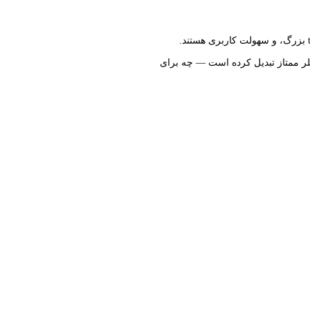
دستگاه ProFlex PCR System یک انتخاب حرفه‌ای و قدرتمند برای آزمایشگاه‌های مولکولی، ژنتیک و تحقیقاتی است که به دنبال انعطاف‌پذیری بالا، throughput بزرگ، و سهولت کاربری هستند.
کلر ممتاز تبدیل کرده است — چه برای