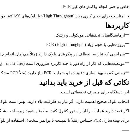
خاص و حتی انجام واکنش‌های غیر-PCR.
مناسب برای حجم کاری زیاد (High Throughput): با بلوک‌های 96-well، دو بلوک 96-well، یا بلوک‌های 384-well، می‌توان تعداد زیادی واکنش PCR را به‌صورت هم‌زمان اجرا کرد.
کاربردها
**آزمایشگاه‌های تحقیقاتی مولکولی و ژنتیک
**پروژه‌هایی با حجم زیاد PCR (High-throughput)
**شرایطی که نیاز به انعطاف در پیکربندی بلوک دارند (مثلاً هم‌زمان انجام چ
**موقعیت‌هایی که کار از راه دور یا چند کاربره ضروری است (lab sharing – multi-user)
**زمانی که به بهینه‌سازی دقیق دما و شرایط PCR نیاز دارید (مثلاً PCR مشکل‌دار، اپتیمایزاسیون پرایمر، mutagenesis و …)
نکاتی که قبل از خرید باید بدانید
این دستگاه برای مصرف تحقیقاتی است.
انتخاب بلوک صحیح اهمیت دارد: اگر نیاز به ظرفیت بالا دارید، بهتر است بلوک 96-well یا 384-well انتخاب شود؛ اگر چند آزمایش مستقل دارید، بلوک 3×32-well مناسب اس
اگر قصد دارید عملیات را از راه دور کنترل کنید،
مطمئن شوید زیرساخت شبکه مناسب دارید (ud
برای بهینه‌سازی PCR حساس (مثلاً با تمپلیت یا پرایمر سخت)، استفاده از بلوک VeriFlex پیشنهاد می‌شود.
—