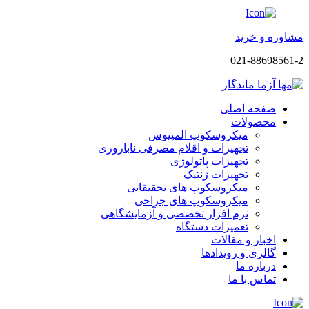
مشاوره و خرید
021-88698561-2
صفحه اصلی
محصولات
میکروسکوپ المپیوس
تجهیزات و اقلام مصرفی ناباروری
تجهیزات پاتولوژی
تجهیزات ژنتیک
میکروسکوپ های تحقیقاتی
میکروسکوپ های جراحی
نرم افزار تخصصی و آزمایشگاهی
تعمیرات دستگاه
اخبار و مقالات
گالری و رویدادها
درباره ما
تماس با ما