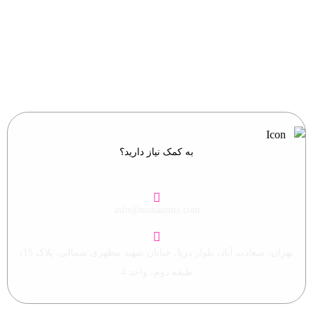
ایمیل خود را وارد نمایید.
به کمک نیاز دارید؟
021-88698561-2
info@mahaazma.com
تهران، سعادت آباد، بلوار دریا، خیابان شهید مطهری شمالی، پلاک 15،
طبقه دوم، واحد 4