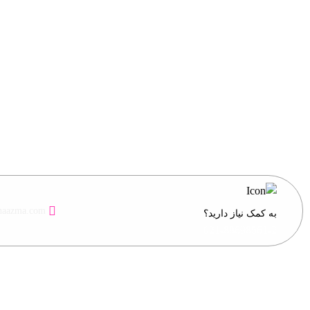
haazma.com
به کمک نیاز دارید؟
021-88698561-2
تمامی حقو