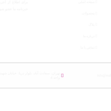
صفحه اصلی
برای اطلاع از آخری
خبرنامه ما عضو شوی
محصولات
ایمیل خود را وارد نما
بلاگ
درباره ما
تماس با ما
info@ma
واحد 4
ق این وبسایت متعلق به مها آزما ماندگار می باشد.