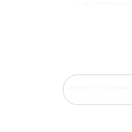
ن به روز رسانی ها و اخبار در
د.
یید.
تهران، سعادت آباد، بلوار دریا، خیابان شهید مطهری شمالی، پلاک 15، طبقه دوم،