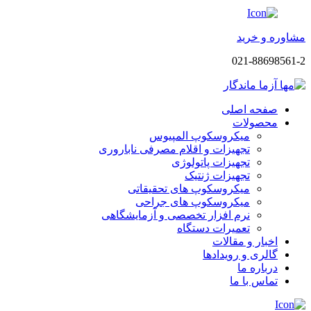
مشاوره و خرید
021-88698561-2
صفحه اصلی
محصولات
میکروسکوپ المپیوس
تجهیزات و اقلام مصرفی ناباروری
تجهیزات پاتولوژی
تجهیزات ژنتیک
میکروسکوپ های تحقیقاتی
میکروسکوپ های جراحی
نرم افزار تخصصی و آزمایشگاهی
تعمیرات دستگاه
اخبار و مقالات
گالری و رویدادها
درباره ما
تماس با ما