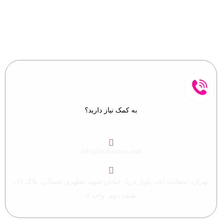
به کمک نیاز دارید؟
021-88698561-2
info@mahaazma.com
تهران، سعادت آباد، بلوار دریا، خیابان شهید مطهری شمالی، پلاک 15،
طبقه دوم، واحد 4