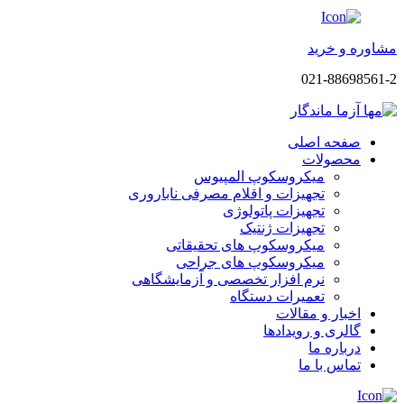
مشاوره و خرید
021-88698561-2
صفحه اصلی
محصولات
میکروسکوپ المپیوس
تجهیزات و اقلام مصرفی ناباروری
تجهیزات پاتولوژی
تجهیزات ژنتیک
میکروسکوپ های تحقیقاتی
میکروسکوپ های جراحی
نرم افزار تخصصی و آزمایشگاهی
تعمیرات دستگاه
اخبار و مقالات
گالری و رویدادها
درباره ما
تماس با ما