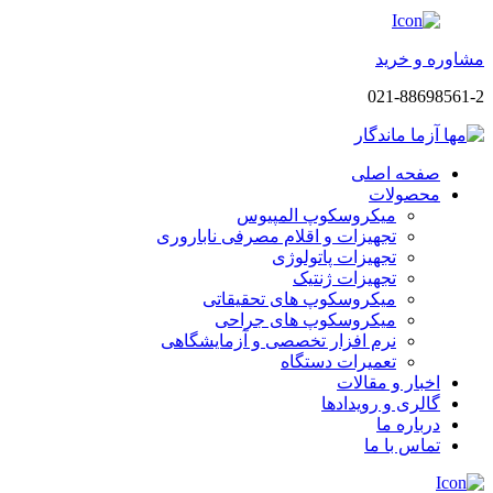
مشاوره و خرید
021-88698561-2
صفحه اصلی
محصولات
میکروسکوپ المپیوس
تجهیزات و اقلام مصرفی ناباروری
تجهیزات پاتولوژی
تجهیزات ژنتیک
میکروسکوپ های تحقیقاتی
میکروسکوپ های جراحی
نرم افزار تخصصی و آزمایشگاهی
تعمیرات دستگاه
اخبار و مقالات
گالری و رویدادها
درباره ما
تماس با ما