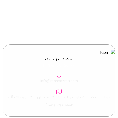
ایمیل خود را وارد نمایید.
به کمک نیاز دارید؟
021-88698561-2
info@mahaazma.com
تهران، سعادت آباد، بلوار دریا، خیابان شهید مطهری شمالی، پلاک 15،
طبقه دوم، واحد 4