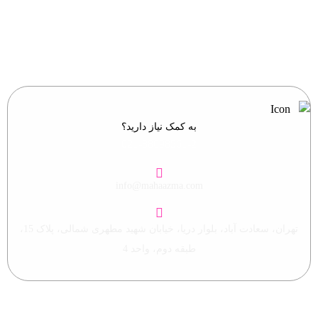
به کمک نیاز دارید؟
021-88698561-2
info@mahaazma.com
تهران، سعادت آباد، بلوار دریا، خیابان شهید مطهری شمالی، پلاک 15،
طبقه دوم، واحد 4
تمامی حقوق این وبسایت متعلق به مها آزما ماندگار می باشد.