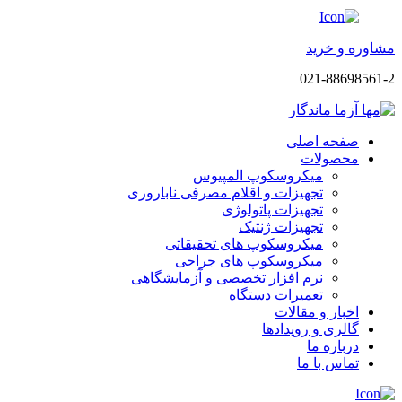
مشاوره و خرید
021-88698561-2
صفحه اصلی
محصولات
میکروسکوپ المپیوس
تجهیزات و اقلام مصرفی ناباروری
تجهیزات پاتولوژی
تجهیزات ژنتیک
میکروسکوپ های تحقیقاتی
میکروسکوپ های جراحی
نرم افزار تخصصی و آزمایشگاهی
تعمیرات دستگاه
اخبار و مقالات
گالری و رویدادها
درباره ما
تماس با ما