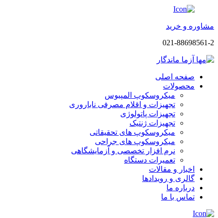
مشاوره و خرید
021-88698561-2
صفحه اصلی
محصولات
میکروسکوپ المپیوس
تجهیزات و اقلام مصرفی ناباروری
تجهیزات پاتولوژی
تجهیزات ژنتیک
میکروسکوپ های تحقیقاتی
میکروسکوپ های جراحی
نرم افزار تخصصی و آزمایشگاهی
تعمیرات دستگاه
اخبار و مقالات
گالری و رویدادها
درباره ما
تماس با ما