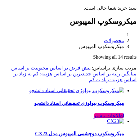
سبد خرید شما خالی است.
میکروسکوپ المپیوس
محصولات
میکروسکوپ المپیوس
Showing all 14 results
مرتب سازی براساس:
پیش فرض
بر اساس محبوبیت
بر اساس
میانگین رتبه
بر اساس جدیدترین
بر اساس هزینه: کم به زیاد
بر
اساس هزینه: زیاد به کم
ميكروسكوپ بیولوژی تحقيقاتي استاد دانشجو
اطلاعات بیشتر
ميكروسكوپ دوچشمی المپیوس مدل CX23