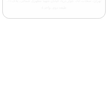
تهران، سعادت آباد، بلوار دریا، خیابان شهید مطهری شمالی، پلاک 15،
طبقه دوم، واحد 4
تمامی حقوق این وبسایت متعلق به مها آزما ماندگار می باشد.