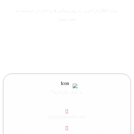
برای اطلاع از آخرین به روز رسانی ها و اخبار در خبرنامه ما
عضو شوید.
ایمیل خود را وارد نمایید.
به کمک نیاز دارید؟
021-88698561-2
info@mahaazma.com