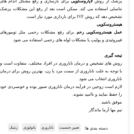
پزشک از روش
لاپاروسکوپی
برای بازسازی و رفع مشکل اندام های
تناسلی استفاده می کند. ممکن است بعد از رفع این مشکلات پزشک
تشخیص دهد که روش IVF برای بارداری مورد نیاز است.
هیستروسکوپی
عمل هیستروسکوپی رحم
برای رفع مشکلات رحمی مثل تومورهای
فیبروئیدی و پولیپ یا مشکلات لوله های رحمی استفاده می شود.
تیجه گیری
روش های تشخیص و درمان ناباروری در افراد مختلف، متفاوت است و
با توجه به علت ناباروری از سمت مرد یا زن، بهترین روش برای درمان
ناباروری انتخاب می شود.
لازم است زوجین در فرآیند درمان ناباروری صبور بوده و خونسردی خود
را حفظ نمایند و ناامید نشوند.
موفق باشید.
تیم مها آزما ماندگار
تعیین جنسیت
ناباروری
پاتولوژی
ژنتیک
دسته بندی ها: