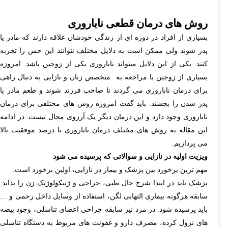
روش های درمان قطعی ناباروری
بسیاری از افراد در دوره ای از زندگی خودشان علاقه دارند که مادر یا
پدر شوند ولی ممکن است به دلایل مختلف نتوانند این حس را تجربه
کنند. یکی از این دلایل میتواند ناباروری یکی از زوجین باشد. امروزه
بسیاری از زوجین با مراجعه به متخصص زنان و نازایی به دنبال راهی
برای درمان ناباروری می گردند تا صاحب فرزند شوند و طعم مادر یا
پدر شدن را بچشند. باید گفت امروزه روش های مختلفی برای درمان
ناباروری وجود دارد و این درمان دیگر یک آرزوی محال نیست. در ادامه
این مقاله به روش های مختلف درمان ناباروری با درصد موفقیت بالا
می پردازیم.
ویزیت اولیه در نازایی و سوالاتی که پرسیده می شود
مهم ترین برخورد بین پزشک و بیمار در نازایی، اولین برخورد است.
پزشک باید در ابتدا شرح حال طبی، جراحی و ژنیکولوژیک زن را بداند.
سابقه هرگونه بیماری التهابی لگن، استفاده از وسایل داخل رحمی و …
باید پرسیده شود. در مرد نیز سابقه جراحی اعضای تناسلی، وجود بیضه
های نزول کرده، مصرف دارو و عفونت های مربوط به دستگاه تناسلی